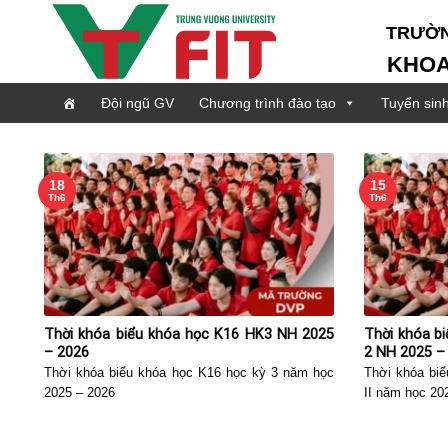
Skip
TRƯỜNG Đ
to
content
KHOA CÔ
Đội ngũ GV
Chương trình đào tạo
Tuyển sin
18
15
Th6
Th6
Thời khóa biểu khóa học K16 HK3 NH 2025
Thời khóa b
– 2026
2 NH 2025 –
Thời khóa biểu khóa học K16 học kỳ 3 năm học
Thời khóa bi
2025 – 2026
II năm học 20