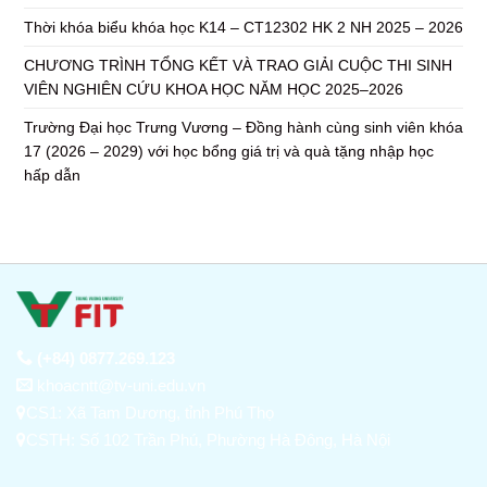
Thời khóa biểu khóa học K14 – CT12302 HK 2 NH 2025 – 2026
CHƯƠNG TRÌNH TỔNG KẾT VÀ TRAO GIẢI CUỘC THI SINH
VIÊN NGHIÊN CỨU KHOA HỌC NĂM HỌC 2025–2026
Trường Đại học Trưng Vương – Đồng hành cùng sinh viên khóa
17 (2026 – 2029) với học bổng giá trị và quà tặng nhập học
hấp dẫn
(+84) 0877.269.123
khoacntt@tv-uni.edu.vn
CS1: Xã Tam Dương, tỉnh Phú Thọ
CSTH: Số 102 Trần Phú, Phường Hà Đông, Hà Nội