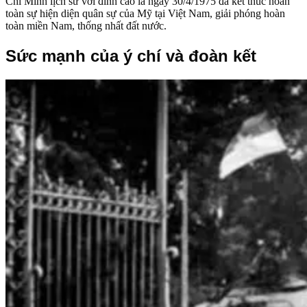
Chí Minh lịch sử với đỉnh cao là ngày 30/4/1975 đã kết thúc hoàn
toàn sự hiện diện quân sự của Mỹ tại Việt Nam, giải phóng hoàn
toàn miền Nam, thống nhất đất nước.
Sức mạnh của ý chí và đoàn kết