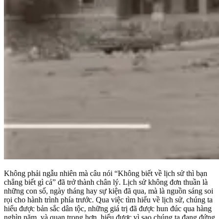
Không phải ngẫu nhiên mà câu nói “Không biết về lịch sử thì bạn
chẳng biết gì cả” đã trở thành chân lý. Lịch sử không đơn thuần là
những con số, ngày tháng hay sự kiện đã qua, mà là nguồn sáng soi
rọi cho hành trình phía trước. Qua việc tìm hiểu về lịch sử, chúng ta
hiểu được bản sắc dân tộc, những giá trị đã được hun đúc qua hàng
nghìn năm, và quan trọng hơn, hiểu được vì sao chúng ta đang đứng