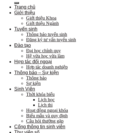
kiếm:
Trang chủ
Giới thiệu
Giới thiệu Khoa
Giới thiệu Ngành
Tuyển sinh
Thông báo tuyển sinh
Đăng ký tư vấn tuyển sinh
Đào tạo
Đại học chính quy
Hệ vừa học vừa làm
Hợp tác đối ngoại
Hợp tác doanh nghiệp
Thông báo – Sự kiện
Thông báo
Sự kiện
Sinh Viên
Thời khóa biểu
Lịch học
Lịch thi
Hoạt động ngoại khóa
Biểu mẫu và quy định
Câu hỏi thường gặp
Cổng thông tin sinh viên
Thư viện số