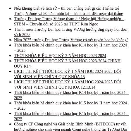
Nếu không biết về lịch sử – thì bạn chẳng biết gì cả: Thế hệ trẻ
Trưng Vương và 50 năm nhìn lại – hành trình đến ngày đại thắng
Trường Đại học Trưng Vương tham dự Ngày hội Hướng nghiệp –
STEM – Chuyển đổi số 2025 tại THPT Kim Ngọc
Thanh niên Trường Đại học Trưng Vương hưởng ứng ngày hội đọc
sách 2025
Năm 2025 trường Đại học Trưng Vương có xét tuyển học bạ không?
Thời khóa biểu hệ chính quy khóa học K14 học kỳ II năm học 2024
– 2025
THỜI KHÓA BIỂU HỌC KỲ 3 NĂM HỌC 2023 2024
THỜI KHÓA BIỂU HỌC KỲ 2 NĂM HỌC 2023-2024 CHÍNH
QUY K14
LỊCH THI KẾT THÚC HỌC KỲ 1 NĂM HỌC 2024-2025 ĐỐI
VỚI SINH VIÊN CHÍNH QUY KHÓA 15
LỊCH THI KẾT THÚC HỌC KỲ 1 NĂM HỌC 2024-2025 ĐỐI
VỚI SINH VIÊN CHÍNH QUY KHÓA 12.13.14
Thời khóa biểu hệ chính quy khóa học K14 học kỳ I năm học 2024 –
2025
Thời khóa biểu hệ chính quy khóa học K15 học kỳ II năm học 2024
– 2025
Thời khóa biểu hệ chính quy khóa học K15 học kỳ I năm học 2024 –
2025
Công ty CP Công nghệ và Giải pháp Bình Minh (BITECCO) tư vấn
hướng nghiệp cho sinh viên ngành Công nghệ thông tin Trường Đại