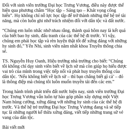
Đối với sinh viên trường Đại học Trưng Vương, điều này được thể
hiện qua phương châm “Học tập – Sáng tạo – Khát vọng cống
hiến”. Họ không chỉ nỗ lực học tập để trở thành những thế hệ trẻ tài
năng, mà còn luôn ghi nhớ trách nhiệm đối với dân tộc và đất nước.
“Chúng em luôn nhắc nhở nhau rằng, thành quả hôm nay là kết quả
của biết bao hy sinh, đấu tranh của các thế hệ đi trước. Vì vậy,
chúng em phải học tập và rèn luyện thật tốt để xứng đáng với những
hy sinh đó,” Yến Nhi, sinh viên năm nhất khoa Truyền thông chia
sẻ.
TS. Nguyễn Huy Oanh, Hiệu trưởng nhà trường cho biết: “Chúng
tôi không chỉ dạy sinh viên biết về lịch sử mà còn giúp họ hiểu được
vai trò của mình trong việc tiếp nối và phát huy truyền thống của
dân tộc. ‘Nếu không biết về lịch sử – thì bạn chẳng biết gì cả’ – đó
là thông điệp mà chúng tôi luôn muốn truyền tải đến các em.”
Trong hành trình phát triển đất nước hiện nay, sinh viên trường Đại
học Trưng Vương vẫn luôn tự hào góp phần xây dựng một Việt
Nam hùng cường, xứng đáng với những hy sinh của các thế hệ đi
trước. Và thế hệ trẻ trường Đại học Trưng Vương đang và sẽ tiếp
tục là những người kế thừa xứng đáng, viết tiếp những trang sử vẻ
vang của dân tộc.
Bài viết mới