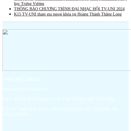
học Trưng Vương
THÔNG BÁO CHƯƠNG TRÌNH ĐẠI NHẠC HỘI TV-UNI 2024
K15 TV-UNI tham gia ngoại khóa tại Hoàng Thành Thăng Long
(+84) 0877.269.123
khoacntt@tv-uni.edu.vn
Km5, thị trấn Kim Long, huyện Tam Dương, tỉnh Vĩnh Phúc
CSTH: Tầng 12A, Tòa C, Hồ Gươm Plaza, 102 Trần Phú, Hà
Đông, Hà Nội