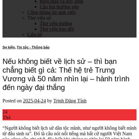
Biểu mẫu và quy định
Câu hỏi thường gặp
Cổng thông tin sinh viên
Thư viện số
Thư viện trường
Thư viện trao đổi
Liên hệ
Sự kiện
,
Tin tức - Thông báo
Nếu không biết về lịch sử – thì bạn
chẳng biết gì cả: Thế hệ trẻ Trưng
Vương và 50 năm nhìn lại – hành trình
đến ngày đại thắng
Posted on
2025-04-24
by
Trịnh Đăng Tính
24
Th4
“Người không biết lịch sử dân tộc mình, như người không biết mình
từ đâu sinh ra”. Đó là câu nói nổi tiếng mà bất cứ người Việt Nam