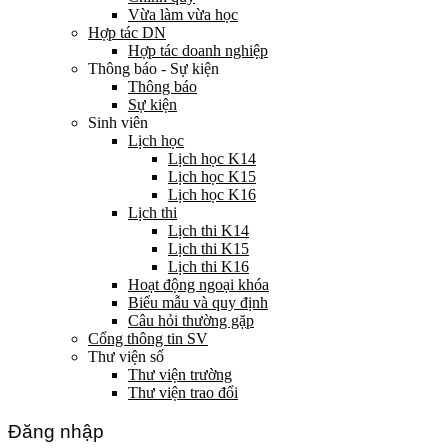
Vừa làm vừa học
Hợp tác DN
Hợp tác doanh nghiệp
Thông báo - Sự kiện
Thông báo
Sự kiện
Sinh viên
Lịch học
Lịch học K14
Lịch học K15
Lịch học K16
Lịch thi
Lịch thi K14
Lịch thi K15
Lịch thi K16
Hoạt động ngoại khóa
Biểu mẫu và quy định
Câu hỏi thường gặp
Cổng thông tin SV
Thư viện số
Thư viện trường
Thư viện trao đổi
Đăng nhập