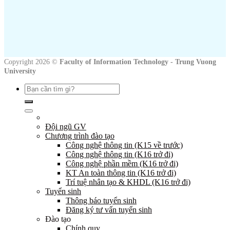
Copyright 2026 ©
Faculty of Information Technology - Trung Vuong
University
Tìm
kiếm:
Đội ngũ GV
Chương trình đào tạo
Công nghệ thông tin (K15 về trước)
Công nghệ thông tin (K16 trở đi)
Công nghệ phần mềm (K16 trở đi)
KT An toàn thông tin (K16 trở đi)
Trí tuệ nhân tạo & KHDL (K16 trở đi)
Tuyển sinh
Thông báo tuyển sinh
Đăng ký tư vấn tuyển sinh
Đào tạo
Chính quy