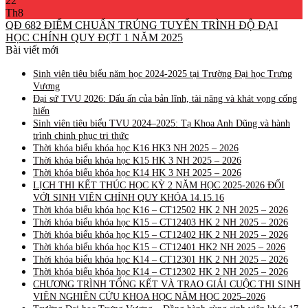
22
Th8
QĐ 682 ĐIỂM CHUẨN TRÚNG TUYỂN TRÌNH ĐỘ ĐẠI
HỌC CHÍNH QUY ĐỢT 1 NĂM 2025
Bài viết mới
Sinh viên tiêu biểu năm học 2024-2025 tại Trường Đại học Trưng
Vương
Đại sứ TVU 2026: Dấu ấn của bản lĩnh, tài năng và khát vọng cống
hiến
Sinh viên tiêu biểu TVU 2024–2025: Tạ Khoa Anh Dũng và hành
trình chinh phục tri thức
Thời khóa biểu khóa học K16 HK3 NH 2025 – 2026
Thời khóa biểu khóa học K15 HK 3 NH 2025 – 2026
Thời khóa biểu khóa học K14 HK 3 NH 2025 – 2026
LỊCH THI KẾT THÚC HỌC KỲ 2 NĂM HỌC 2025-2026 ĐỐI
VỚI SINH VIÊN CHÍNH QUY KHÓA 14.15.16
Thời khóa biểu khóa học K16 – CT12502 HK 2 NH 2025 – 2026
Thời khóa biểu khóa học K15 – CT12403 HK 2 NH 2025 – 2026
Thời khóa biểu khóa học K15 – CT12402 HK 2 NH 2025 – 2026
Thời khóa biểu khóa học K15 – CT12401 HK2 NH 2025 – 2026
Thời khóa biểu khóa học K14 – CT12301 HK 2 NH 2025 – 2026
Thời khóa biểu khóa học K14 – CT12302 HK 2 NH 2025 – 2026
CHƯƠNG TRÌNH TỔNG KẾT VÀ TRAO GIẢI CUỘC THI SINH
VIÊN NGHIÊN CỨU KHOA HỌC NĂM HỌC 2025–2026