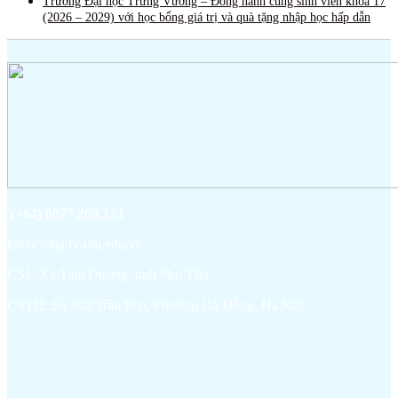
Trường Đại học Trưng Vương – Đồng hành cùng sinh viên khóa 17
(2026 – 2029) với học bổng giá trị và quà tặng nhập học hấp dẫn
(+84) 0877.269.123
khoacntt@tv-uni.edu.vn
CS1: Xã Tam Dương, tỉnh Phú Thọ
CSTH: Số 102 Trần Phú, Phường Hà Đông, Hà Nội