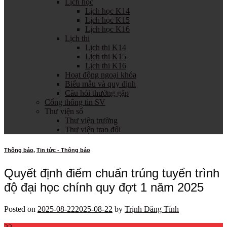
Lịch học
Lịch học K14
Lịch học K15
Lịch học K16
Lịch thi
Lịch thi K14
Lịch thi K15
Lịch thi K16
Hoạt động ngoại khóa
Biểu mẫu và quy định
Câu hỏi thường gặp
Cổng thông tin SV
Thư viện số
Thư viện trường
Thư viện trao đổi
Thông báo
,
Tin tức - Thông báo
Quyết định điểm chuẩn trúng tuyển trình
độ đại học chính quy đợt 1 năm 2025
Posted on
2025-08-22
2025-08-22
by
Trịnh Đăng Tính