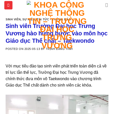
Skip
to
content
SINH VIÊN
,
SỰ KIỆN
,
TIN TỨC - THÔNG BÁO
Sinh viên Trường Đại học Trưng
Vương hào hứng bước vào môn học
Giáo dục Thể chất – Taekwondo
POSTED ON
2025-05-13
BY
TRỊNH ĐĂNG TÍNH
Với mục tiêu đào tạo sinh viên phát triển toàn diện cả về
trí lực lẫn thể lực, Trường Đại học Trưng Vương đã
chính thức đưa môn võ Taekwondo vào chương trình
Giáo dục Thể chất dành cho sinh viên các khóa.