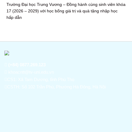
Trường Đại học Trưng Vương – Đồng hành cùng sinh viên khóa
17 (2026 – 2029) với học bổng giá trị và quà tặng nhập học
hấp dẫn
(+84) 0877.269.123
khoacntt@tv-uni.edu.vn
CS1: Xã Tam Dương, tỉnh Phú Thọ
CSTH: Số 102 Trần Phú, Phường Hà Đông, Hà Nội