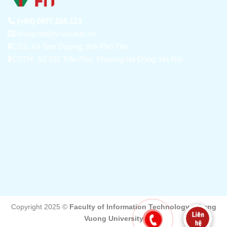
(+84) 0877.269.123
khoacntt@tv-uni.edu.vn
CS1: Xã Tam Dương, tỉnh Phú Thọ
CSTH: Số 102 Trần Phú, Phường Hà Đông, Hà Nội
Copyright 2025 ©
Faculty of Information Technology - Trung
Vuong University